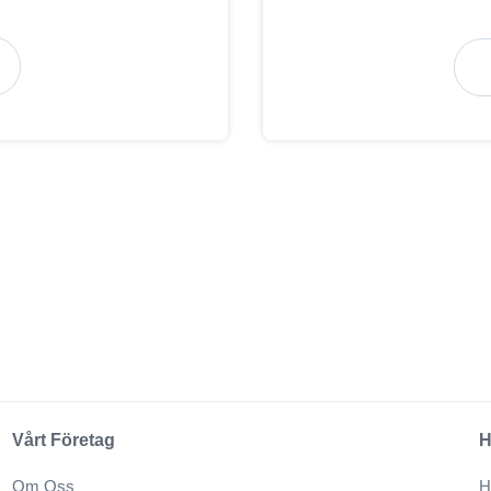
Vårt Företag
H
Om Oss
H