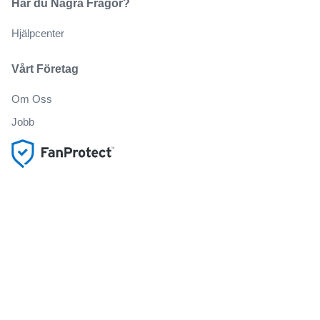
Har du Några Frågor?
Hjälpcenter
Vårt Företag
Om Oss
Jobb
Köp och sälj biljetter på ett säkert sätt
Kundservice hela vägen till evenemanget
Alla beställningar omfattas av 100% garanti