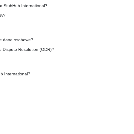
a StubHub International?
0%?
oje dane osobowe?
e Dispute Resolution (ODR)?
b International?