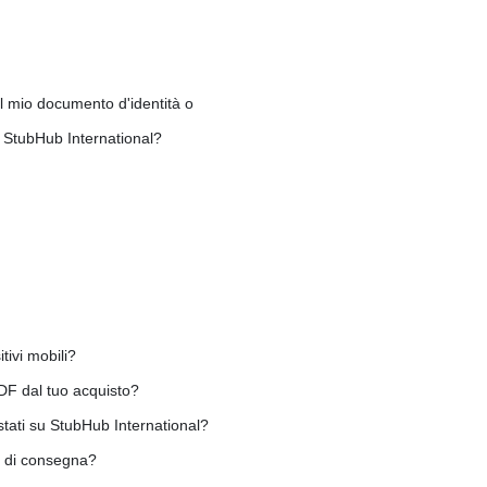
 mio documento d'identità o passaporto quando acquisto i biglietti?
u StubHub International?
tivi mobili?
/PDF dal tuo acquisto?
istati su StubHub International?
o di consegna?