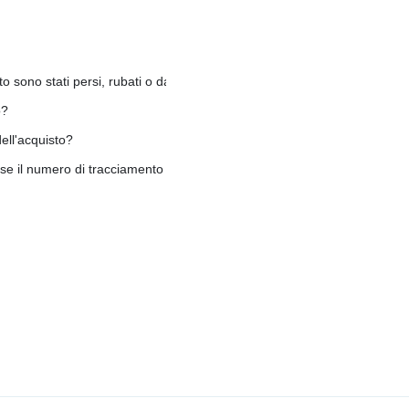
to sono stati persi, rubati o danneggiati?
o?
ell'acquisto?
ti se il numero di tracciamento mostra che sono stati consegnati?