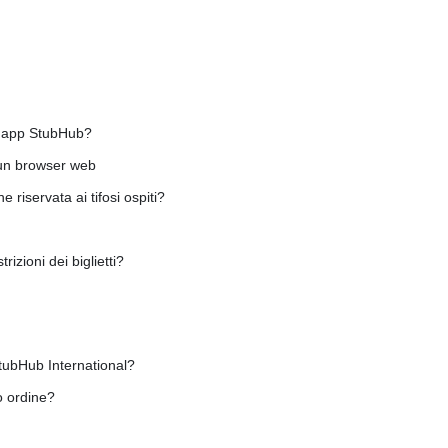
 l'app StubHub?
o un browser web
 riservata ai tifosi ospiti?
rizioni dei biglietti?
tubHub International?
o ordine?