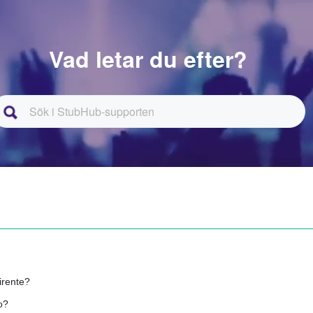
Vad letar du efter?
irente?
o?